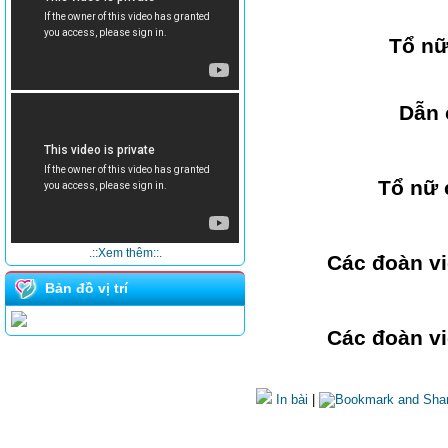
Tổ nữ
Dẫn 
Tổ nữ 
.::Xem thêm::.
Các đoàn vi
Bản đồ vị trí
Các đoàn vi
In bài
|