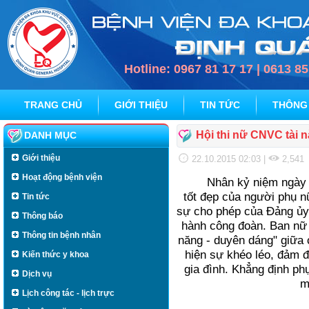
Hotline: 0967 81 17 17 | 0613 8
TRANG CHỦ
GIỚI THIỆU
TIN TỨC
THÔNG
Hội thi nữ CNVC tài 
DANH MỤC
Giới thiệu
22.10.2015 02:03
|
2,541
Hoạt động bệnh viện
Nhân kỷ niệm ngày 
tốt đẹp của người phụ 
Tin tức
sự cho phép của Đảng ủy
Thông báo
hành công đoàn. Ban nữ 
Thông tin bệnh nhân
năng - duyên dáng" giữa 
hiện sự khéo léo, đảm đ
Kiến thức y khoa
gia đình. Khẳng định ph
Dịch vụ
m
Lịch công tác - lịch trực