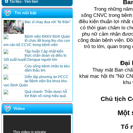
Ban
Tài liệu - Văn bản
Trong những năm 
Tin nổi bật
sống CNVC trong bệnh v
điều kiện thuận lợi nhất
Bác sĩ chạy đua với "tử thần"
có thời gian chăm lo cho
phụ nữ cảm nhận được
Bệnh viện ĐKKV Định Quán
công đoàn bệnh viện. Đồ
tổ chức tết trung thu cho con
em cán bộ CCVC trong bệnh viện
trò to lớn, quan trọng
Tập huấn Cập nhật kiến
thức chẩn đoán và điều trị
Sốt xuất huyết Dengue người lớn
Đại 
Cứu sống bệnh nhân bị kéo
Thay mặt Ban chấp
đâm thấu tim
khai mạc hội thi "Nữ CN
Diễn tập phương án PCCC
tại Bệnh viện Đa khoa khu
khu 
vực Định Quán
Quả chanh: Thần dược hỗ
trợ thận vô cùng hiệu quả
Chủ tịch C
Video
Một 
Tổ 