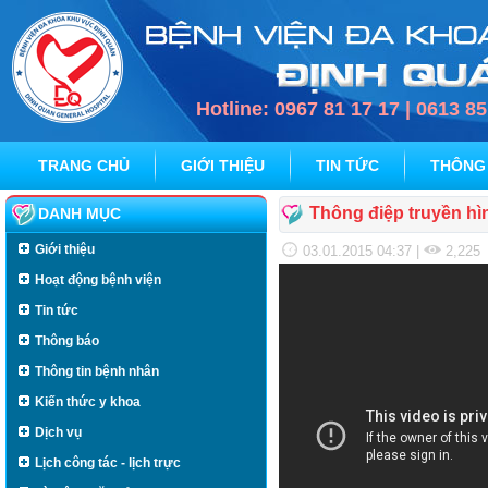
Hotline: 0967 81 17 17 | 0613 8
TRANG CHỦ
GIỚI THIỆU
TIN TỨC
THÔNG
Thông điệp truyền hì
DANH MỤC
Giới thiệu
03.01.2015 04:37
|
2,225
Hoạt động bệnh viện
Tin tức
Thông báo
Thông tin bệnh nhân
Kiến thức y khoa
Dịch vụ
Lịch công tác - lịch trực