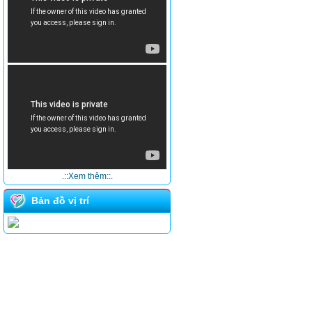
.::Xem thêm::.
Bản đồ vị trí