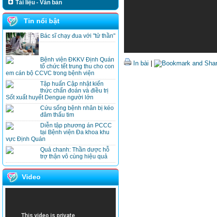
Tài liệu - Văn bản
Tin nổi bật
Bác sĩ chạy đua với "tử thần"
Bệnh viện ĐKKV Định Quán
In bài
|
tổ chức tết trung thu cho con
em cán bộ CCVC trong bệnh viện
Tập huấn Cập nhật kiến
thức chẩn đoán và điều trị
Sốt xuất huyết Dengue người lớn
Cứu sống bệnh nhân bị kéo
đâm thấu tim
Diễn tập phương án PCCC
tại Bệnh viện Đa khoa khu
vực Định Quán
Quả chanh: Thần dược hỗ
trợ thận vô cùng hiệu quả
Video