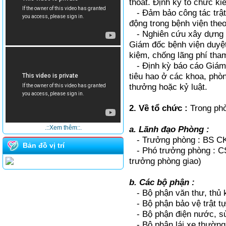
thoát. Định kỳ tổ chức ki
- Đảm bảo công tác trật 
động trong bệnh viện theo
- Nghiên cứu xây dựng đị
Giám đốc bệnh viện duyệt 
kiệm, chống lãng phí tha
- Định kỳ báo cáo Giám đ
tiêu hao ở các khoa, phò
thưởng hoặc kỷ luật.
2. Về tổ chức :
Trong ph
.::Xem thêm::.
a. Lãnh đạo Phòng :
- Trưởng phòng : BS CK
Bản đồ vị trí
- Phó trưởng phòng : CS
trưởng phòng giao)
b. Các bộ phận :
- Bộ phận văn thư, thủ k
- Bộ phận bảo vệ trật tự 
- Bộ phận điện nước, sử
- Bộ phận lái xe thường 