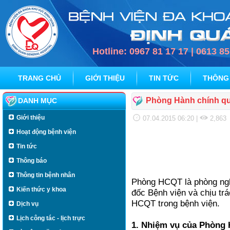
Hotline: 0967 81 17 17 | 0613 8
TRANG CHỦ
GIỚI THIỆU
TIN TỨC
THÔNG
Phòng Hành chính quả
DANH MỤC
Giới thiệu
07.04.2015 06:20
|
2,863
Hoạt động bệnh viện
Tin tức
PP. Hành C
Thông báo
Thông tin bệnh nhân
Phòng HCQT là phòng nghi
Kiến thức y khoa
đốc Bệnh viện và chịu tr
HCQT trong bệnh viện.
Dịch vụ
Lịch công tác - lịch trực
1. Nhiệm vụ của Phòng