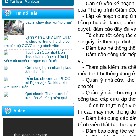
Tài liệu - Văn bản
- Căn cứ vào kế hoạch c
của Phòng trình Giám đốc
Tin nổi bật
- Lập kế hoạch cung ứng
hỏng cho các khoa, phòng
Bác sĩ chạy đua với "tử thần"
duyệt, đảm bảo đầy đủ và
- Tổ chức tốt công tác c
Bệnh viện ĐKKV Định Quán
sơ giấy tờ theo qui định;
tổ chức tết trung thu cho con
em cán bộ CCVC trong bệnh viện
- Đảm bảo hệ thống thông
Tập huấn Cập nhật kiến
- Đảm bảo công tác tiếp 
thức chẩn đoán và điều trị
vị;
Sốt xuất huyết Dengue người lớn
- Tham gia kiểm tra chế
Cứu sống bệnh nhân bị kéo
đâm thấu tim
móc thiết bị thông dụng 
Diễn tập phương án PCCC
- Quản l‎ý nhà cửa, kho t
tại Bệnh viện Đa khoa khu
cho tốt;
vực Định Quán
- Quản lý các phương tiệ
Quả chanh: Thần dược hỗ
trợ thận vô cùng hiệu quả
công tác, cấp cứu kịp thờ
- Tổ chức thực hiện việ
Video
trì các máy móc thông dụ
- Đảm bảo cung cấp đầy đ
bệnh viện thật tốt theo qu
- Đảm bảo công tác vệ s